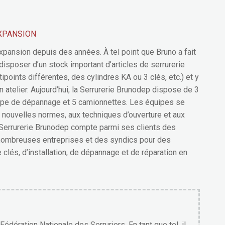
EXPANSION
expansion depuis des années. À tel point que Bruno a fait
disposer d’un stock important d’articles de serrurerie
points différentes, des cylindres KA ou 3 clés, etc.) et y
 atelier. Aujourd’hui, la Serrurerie Brunodep dispose de 3
ipe de dépannage et 5 camionnettes. Les équipes se
nouvelles normes, aux techniques d’ouverture et aux
 Serrurerie Brunodep compte parmi ses clients des
e nombreuses entreprises et des syndics pour des
clés, d’installation, de dépannage et de réparation en
édération Nationale des Serruriers. En tant que tel, il