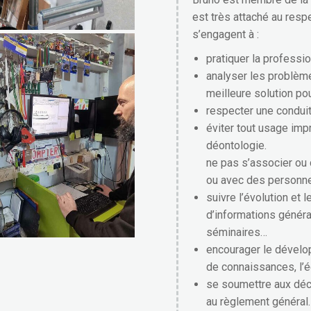
est très attaché au res
s’engagent à :
pratiquer la professio
analyser les problèmes
meilleure solution pou
respecter une conduit
éviter tout usage imp
déontologie.
ne pas s’associer ou 
ou avec des personne
suivre l’évolution et l
d’informations général
séminaires…
encourager le dévelop
de connaissances, l’é
se soumettre aux déci
au règlement général.