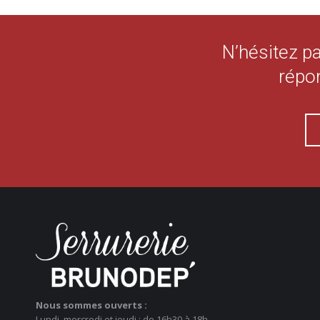
N’hésitez p
répon
Nous sommes ouverts :
Lundi, mercredi et jeudi : de 16h30 à 18h