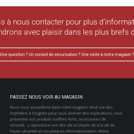
as à nous contacter pour plus d’informat
drons avec plaisir dans les plus brefs 
Une question ? Un conseil de sécurisation ? Une visite à notre magasin 
PASSEZ NOUS VOIR AU MAGASIN
Nous vous accueillons dans notre magasin situé rue des
Orphelins à Soignies pour vous donner des explications, vous
présenter nos produits (coffres-forts, accessoires de
sécurité…), reproduire vos clés (de la simple clé à la clé de
haute sécurité) et vos plaques d’immatriculation. Notre