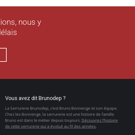
ions, nous y
délais
?
Vous avez dit Brunodep ?
La Serrurerie Brunodep, c’est Bruno Bonnenge et son équipe.
Chez les Bonnenge, la serrurerie est une histoire de famille.
Bruno est dans le métier depuis toujours.
Découvrez l’histoire
de cette serrurerie qui a évolué au fil des années
.