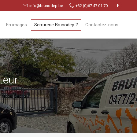
info@brunodep.be
+32 (0)67 47 01 70
Faceboo
page
En images
Serrurerie Brunodep ?
Contactez-nous
opens
in
new
window
teur