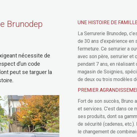
ie Brunodep
UNE HISTOIRE DE FAMILL
La Serrurerie Brunodep, c’e
de 30 ans d’expérience en s
fermeture. Ce serrurier a ouv
exigeant nécessite de
avec son père, serrurier et 
 respect d’un code
pendant 7 ans, en réalisan
ont peut se targuer la
magasin de Soignies, spécia
de deux ou trois modèles de
toire.
PREMIER AGRANDISSEME
Fort de son succès, Bruno 
et services. C’est dans ce 
ses produits, dont sa gamm
de sécurité (cadenas, etc.).
le changement de combinaison